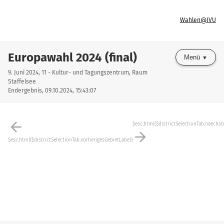
Wahlen@IVU
Europawahl 2024 (final)
Menü
9. Juni 2024, 11 - Kultur- und Tagungszentrum, Raum
Staffelsee
Endergebnis, 09.10.2024, 15:43:07
arrow_back
$esc.html($districtSelectionTab.naechst
arrow_forward
$esc.html($districtSelectionTab.vorherigesGebietLabel)