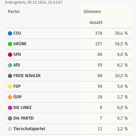
Endergebnis, 09.10.2024, 15:43:07
Partei
Stimmen
Anzahl
CSU
376
39,4 %
GRÜNE
157
16,5 %
SPD
86
9,0 %
AfD
59
6,2 %
FREIE WÄHLER
98
10,3 %
FDP
56
5,9 %
ÖDP
26
2,7 %
DIE LINKE
9
0,9 %
Die PARTEI
7
0,7 %
Tierschutzpartei
11
1,2 %