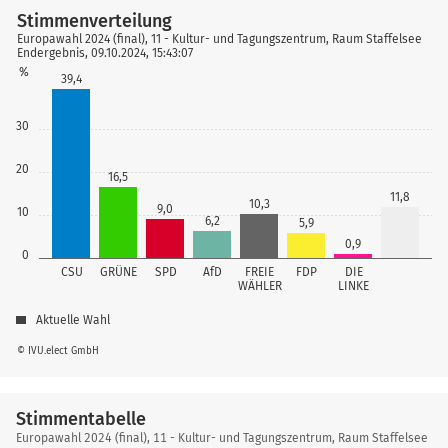
Stimmenverteilung
Europawahl 2024 (final), 11 - Kultur- und Tagungszentrum, Raum Staffelsee
Endergebnis, 09.10.2024, 15:43:07
%
39,4
30
20
16,5
11,8
10,3
9,0
10
6,2
5,9
0,9
0
CSU
GRÜNE
SPD
AfD
FREIE
FDP
DIE
WÄHLER
LINKE
Aktuelle Wahl
© IVU.elect GmbH
Stimmentabelle
Stimmentabelle
Europawahl 2024 (final), 11 - Kultur- und Tagungszentrum, Raum Staffelsee