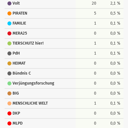
Volt
20
2,1 %
PIRATEN
5
0,5 %
FAMILIE
1
0,1 %
MERA25
0
0,0 %
TIERSCHUTZ hier!
1
0,1 %
PdH
1
0,1 %
HEIMAT
0
0,0 %
Bündnis C
0
0,0 %
Verjüngungsforschung
0
0,0 %
BIG
0
0,0 %
MENSCHLICHE WELT
1
0,1 %
DKP
0
0,0 %
MLPD
0
0,0 %