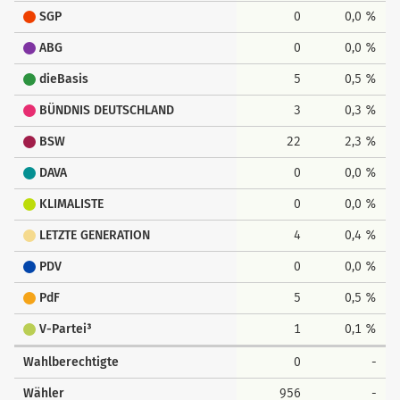
SGP
0
0,0 %
ABG
0
0,0 %
dieBasis
5
0,5 %
BÜNDNIS DEUTSCHLAND
3
0,3 %
BSW
22
2,3 %
DAVA
0
0,0 %
KLIMALISTE
0
0,0 %
LETZTE GENERATION
4
0,4 %
PDV
0
0,0 %
PdF
5
0,5 %
V-Partei³
1
0,1 %
Wahlberechtigte
0
-
Wähler
956
-